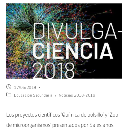
Publicación
17/06/2019
de
Categoría
Educación Secundaria
/
Noticias 2018-2019
la
de
entrada:
la
entrada:
Los proyectos científicos ‘Química de bolsillo’ y ‘Zoo
de microorganismos’ presentados por Salesianos