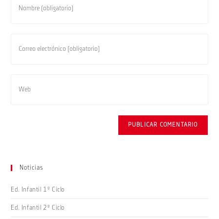
tu
nombre
o
Introduce
nombre
tu
de
dirección
usuario
de
Introduce
para
correo
la
comentar
electrónico
URL
para
de
comentar
tu
web
(opcional)
Noticias
Ed. Infantil 1º Ciclo
Ed. Infantil 2º Ciclo