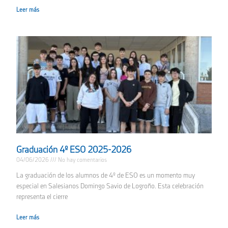
Leer más
Graduación 4º ESO 2025-2026
04/06/2026
No hay comentarios
La graduación de los alumnos de 4º de ESO es un momento muy
especial en Salesianos Domingo Savio de Logroño. Esta celebración
representa el cierre
Leer más