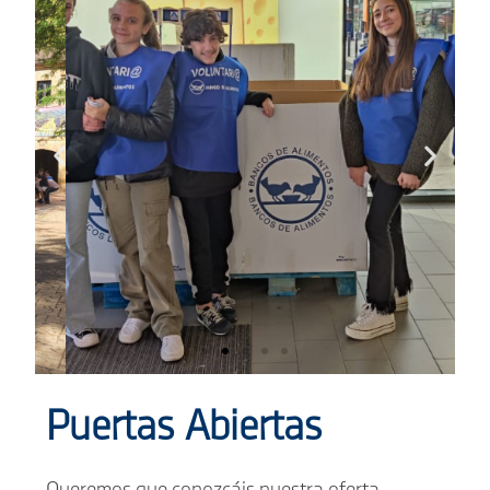
Puertas Abiertas
Comprom
etidos