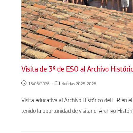
Visita de 3º de ESO al Archivo Históri
Publicación
Categoría
16/06/2026
Noticias 2025-2026
de
de
la
la
Visita educativa al Archivo Histórico del IER en 
entrada:
entrada:
tenido la oportunidad de visitar el Archivo Históri