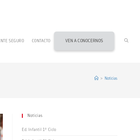
ALTERN
ENTE SEGURO
CONTACTO
VEN A CONOCERNOS
BÚSQU
DE
>
Noticias
LA
Noticias
WEB
Ed. Infantil 1º Ciclo