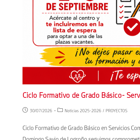
Ciclo Formativo de Grado Básico- Serv
Publicación
Categoría
30/07/2026
Noticias 2025-2026
/
PROYECTOS
de
de
la
la
Ciclo Formativo de Grado Básico en Servicios Com
entrada:
entrada:
Domingo Savio de Logroño seguimos comprometid