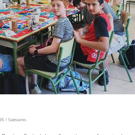
26
/
Salesianos