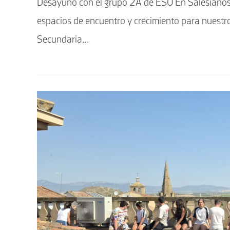
Desayuno con el grupo 2A de ESO En Salesiano
entrada:
entrada:
espacios de encuentro y crecimiento para nuest
Secundaria…