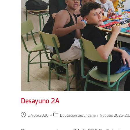
Desayuno 2A
Publicación
Categoría
17/06/2026
Educación Secundaria
/
Noticias 2025-20
de
de
la
la