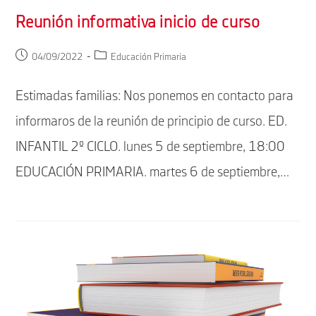
Reunión informativa inicio de curso
Publicación
Categoría
04/09/2022
Educación Primaria
de
de
la
la
Estimadas familias: Nos ponemos en contacto para
entrada:
entrada:
informaros de la reunión de principio de curso. ED.
INFANTIL 2º CICLO. lunes 5 de septiembre, 18:00
EDUCACIÓN PRIMARIA. martes 6 de septiembre,…