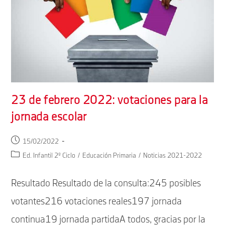
23 de febrero 2022: votaciones para la
jornada escolar
Publicación
15/02/2022
de
Categoría
Ed. Infantil 2º Ciclo
/
Educación Primaria
/
Noticias 2021-2022
la
de
entrada:
la
Resultado Resultado de la consulta:245 posibles
entrada:
votantes216 votaciones reales197 jornada
continua19 jornada partidaA todos, gracias por la