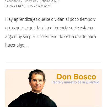
de
Secundaria
/
Generales
/
Noticias 2025-
entrada:
la
2026
/
PROYECTOS
/
Salesianos
entrada:
Hay aprendizajes que se olvidan al poco tiempo y
otros que se quedan. La diferencia suele estar en
algo muy simple: si lo entendido se ha usado para
hacer algo…