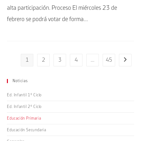
alta participación. Proceso El miércoles 23 de
febrero se podrá votar de forma…
1
2
3
4
…
45
Ir a la pá
Noticias
Ed. Infantil 1º Ciclo
Ed. Infantil 2º Ciclo
Educación Primaria
Educación Secundaria