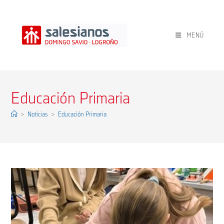
Ir
al
contenido
MENÚ
Educación Primaria
>
Noticias
>
Educación Primaria