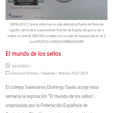
18/06/2013 Correos emite hoy un sello dedicado al Puente de Piedra de
Logroño, dentro de la nueva emisión Puentes de España, del que se van a
realizar un total de 280.000 unidades con un valor de franqueo que es de 1
euro POLITICA LA RIOJA ESPAÑA EUROPA
El mundo de los sellos
Publicación
10/10/2022
de
Categoría
Educación Primaria
/
Generales
/
Noticias 2022-2023
la
de
entrada:
la
El colegio Salesianos Domingo Savio acoge esta
entrada:
semana la exposición "El mundo de los sellos",
organizada por la Federación Española de