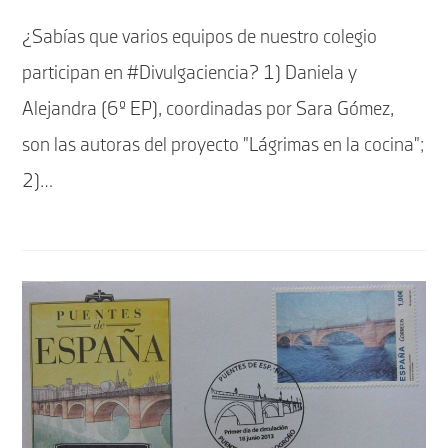
de
entrada:
la
¿Sabías que varios equipos de nuestro colegio
entrada:
participan en #Divulgaciencia? 1) Daniela y
Alejandra (6º EP), coordinadas por Sara Gómez,
son las autoras del proyecto "Lágrimas en la cocina";
2)…