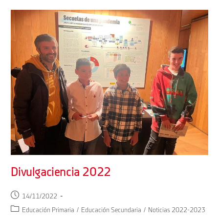
Divulgaciencia 2022
Publicación
14/11/2022
de
Categoría
Educación Primaria
/
Educación Secundaria
/
Noticias 2022-2023
la