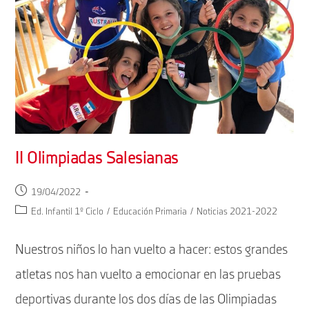
II Olimpiadas Salesianas
Publicación
19/04/2022
de
Categoría
Ed. Infantil 1º Ciclo
/
Educación Primaria
/
Noticias 2021-2022
la
de
entrada:
la
Nuestros niños lo han vuelto a hacer: estos grandes
entrada:
atletas nos han vuelto a emocionar en las pruebas
deportivas durante los dos días de las Olimpiadas