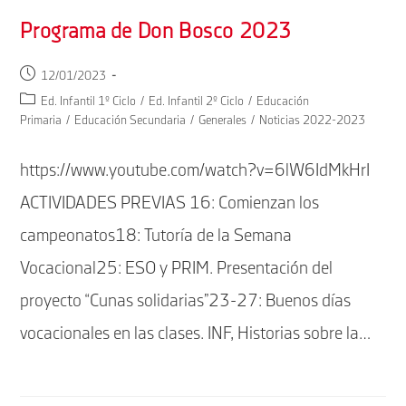
Programa de Don Bosco 2023
Publicación
12/01/2023
de
Categoría
Ed. Infantil 1º Ciclo
/
Ed. Infantil 2º Ciclo
/
Educación
la
de
Primaria
/
Educación Secundaria
/
Generales
/
Noticias 2022-2023
entrada:
la
entrada:
https://www.youtube.com/watch?v=6lW6IdMkHrI
ACTIVIDADES PREVIAS 16: Comienzan los
campeonatos18: Tutoría de la Semana
Vocacional25: ESO y PRIM. Presentación del
proyecto “Cunas solidarias”23-27: Buenos días
vocacionales en las clases. INF, Historias sobre la…