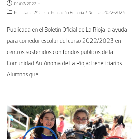
Publicación
01/07/2022
de
Categoría
Ed. Infantil 2º Ciclo
/
Educación Primaria
/
Noticias 2022-2023
la
de
entrada:
la
Publicada en el Boletín Oficial de La Rioja la ayuda
entrada:
para comedor escolar del curso 2022/2023 en
centros sostenidos con fondos públicos de la
Comunidad Autónoma de La Rioja: Beneficiarios
Alumnos que…