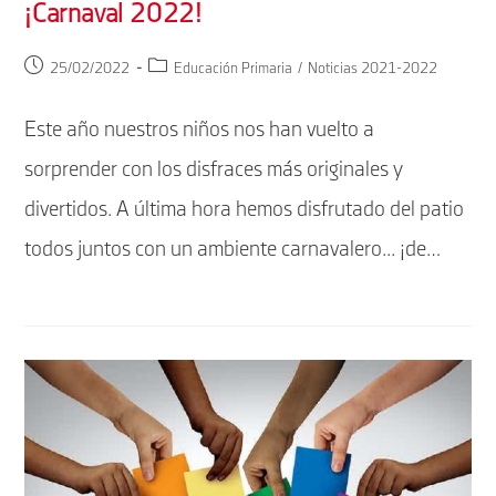
¡Carnaval 2022!
Publicación
Categoría
25/02/2022
Educación Primaria
/
Noticias 2021-2022
de
de
la
la
Este año nuestros niños nos han vuelto a
entrada:
entrada:
sorprender con los disfraces más originales y
divertidos. A última hora hemos disfrutado del patio
todos juntos con un ambiente carnavalero... ¡de…