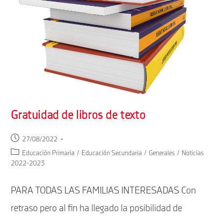
Gratuidad de libros de texto
Publicación
27/08/2022
de
Categoría
Educación Primaria
/
Educación Secundaria
/
Generales
/
Noticias
la
de
2022-2023
entrada:
la
entrada:
PARA TODAS LAS FAMILIAS INTERESADAS Con
retraso pero al fin ha llegado la posibilidad de