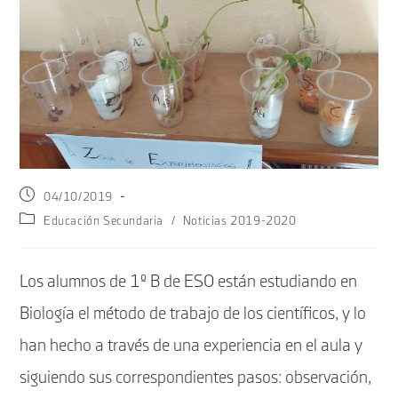
Publicación
04/10/2019
de
Categoría
Educación Secundaria
/
Noticias 2019-2020
la
de
entrada:
la
entrada:
Los alumnos de 1º B de ESO están estudiando en
Biología el método de trabajo de los científicos, y lo
han hecho a través de una experiencia en el aula y
siguiendo sus correspondientes pasos: observación,