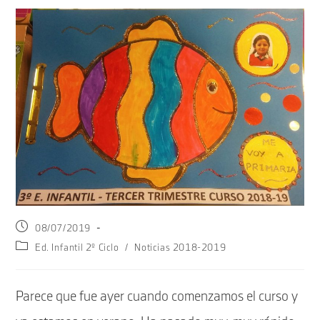
Publicación
08/07/2019
de
Categoría
Ed. Infantil 2º Ciclo
/
Noticias 2018-2019
la
de
entrada:
la
entrada:
Parece que fue ayer cuando comenzamos el curso y