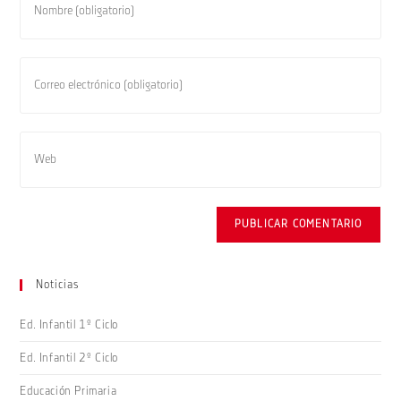
tu
nombre
o
Introduce
nombre
tu
de
dirección
usuario
de
Introduce
para
correo
la
comentar
electrónico
URL
para
de
comentar
tu
web
(opcional)
Noticias
Ed. Infantil 1º Ciclo
Ed. Infantil 2º Ciclo
Educación Primaria