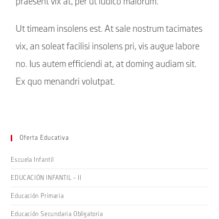
praesent vix at, per ut iudico maiorum.
Ut timeam insolens est. At sale nostrum tacimates
vix, an soleat facilisi insolens pri, vis augue labore
no. Ius autem efficiendi at, at doming audiam sit.
Ex quo menandri volutpat.
Oferta Educativa
Escuela Infantil
EDUCACIÓN INFANTIL – II
Educación Primaria
Educación Secundaria Obligatoria