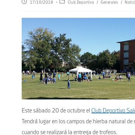
Publicación
Categoría
17/10/2018
Club Deportivo
/
Generales
/
Noti
de
de
la
la
entrada:
entrada:
Este sábado 20 de octubre el
Club Deportivo Sa
Tendrá lugar en los campos de hierba natural de
cuando se realizará la entrega de trofeos.