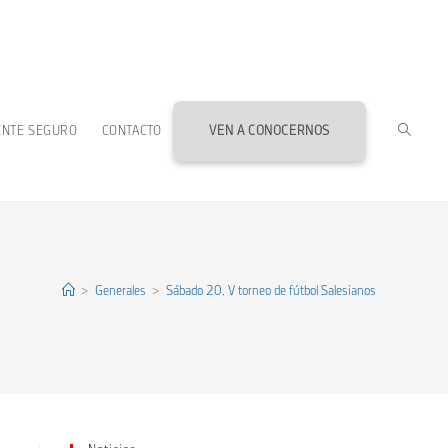
ALTERN
ENTE SEGURO
CONTACTO
VEN A CONOCERNOS
BÚSQU
DE
>
Generales
>
Sábado 20, V torneo de fútbol Salesianos
LA
WEB