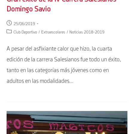
Domingo Savio
Publicación
25/06/2019
de
Categoría
Club Deportivo
/
Extraescolares
/
Noticias 2018-2019
la
de
entrada:
la
A pesar del asfixiante calor que hizo, la cuarta
entrada:
edición de la carrera Salesianos fue todo un éxito,
tanto en las categorías más jóvenes como en
adultos en las modalidades…