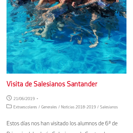
Visita de Salesianos Santander
Publicación
21/06/2019
de
Categoría
Extraescolares
/
Generales
/
Noticias 2018-2019
/
Salesianos
la
de
entrada:
la
Estos días nos han visitado los alumnos de 6º de
entrada: