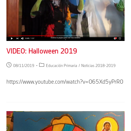
VIDEO: Halloween 2019
Publicación
Categoría
08/11/2019
Educación Primaria
/
Noticias 2018-2019
de
de
la
la
https://www.youtube.com/watch?v=O65Xd5yPrR0
entrada:
entrada: