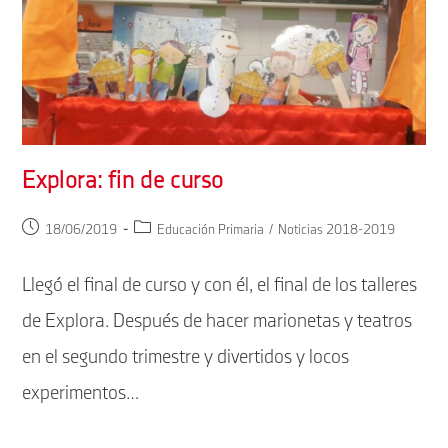
Explora: fin de curso
Publicación
Categoría
18/06/2019
Educación Primaria
/
Noticias 2018-2019
de
de
la
la
Llegó el final de curso y con él, el final de los talleres
entrada:
entrada:
de Explora. Después de hacer marionetas y teatros
en el segundo trimestre y divertidos y locos
experimentos…