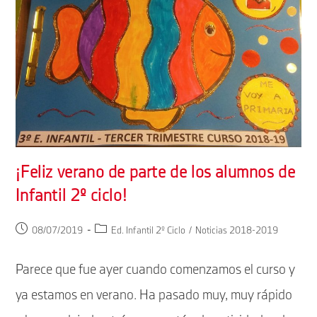
¡Feliz verano de parte de los alumnos de
Infantil 2º ciclo!
Publicación
Categoría
08/07/2019
Ed. Infantil 2º Ciclo
/
Noticias 2018-2019
de
de
la
la
Parece que fue ayer cuando comenzamos el curso y
entrada:
entrada:
ya estamos en verano. Ha pasado muy, muy rápido