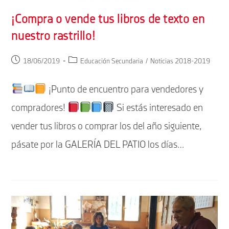
¡Compra o vende tus libros de texto en
nuestro rastrillo!
Publicación
Categoría
18/06/2019
Educación Secundaria
/
Noticias 2018-2019
de
de
la
la
¡Punto de encuentro para vendedores y
entrada:
entrada:
compradores!
Si estás interesado en
vender tus libros o comprar los del año siguiente,
pásate por la GALERÍA DEL PATIO los días…