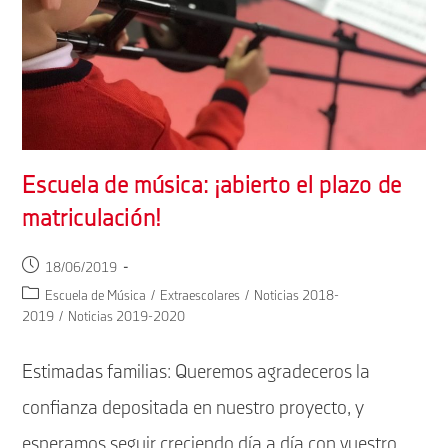
Escuela de música: ¡abierto el plazo de
matriculación!
Publicación
18/06/2019
de
Categoría
Escuela de Música
/
Extraescolares
/
Noticias 2018-
la
de
2019
/
Noticias 2019-2020
entrada:
la
entrada:
Estimadas familias: Queremos agradeceros la
confianza depositada en nuestro proyecto, y
esperamos seguir creciendo día a día con vuestro