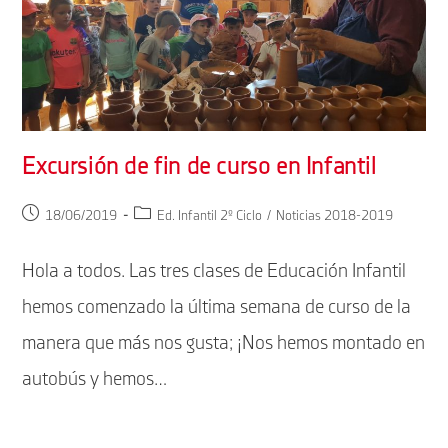
Excursión de fin de curso en Infantil
Publicación
Categoría
18/06/2019
Ed. Infantil 2º Ciclo
/
Noticias 2018-2019
de
de
la
la
Hola a todos. Las tres clases de Educación Infantil
entrada:
entrada:
hemos comenzado la última semana de curso de la
manera que más nos gusta; ¡Nos hemos montado en
autobús y hemos…