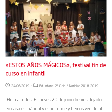
«ESTOS AÑOS MÁGICOS», festival fin de
curso en Infantil
Publicación
Categoría
24/06/2019
Ed. Infantil 2º Ciclo
/
Noticias 2018-2019
de
de
la
la
¡Hola a todos! El jueves 20 de junio hemos dejado
entrada:
entrada:
en casa el chándal y el uniforme y hemos venido al