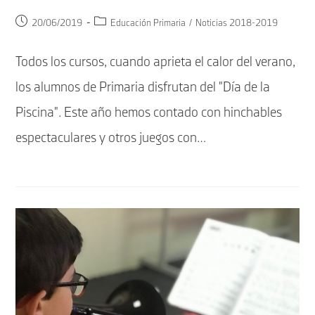
Publicación
Categoría
20/06/2019
Educación Primaria
/
Noticias 2018-2019
de
de
la
la
Todos los cursos, cuando aprieta el calor del verano,
entrada:
entrada:
los alumnos de Primaria disfrutan del "Día de la
Piscina". Este año hemos contado con hinchables
espectaculares y otros juegos con…