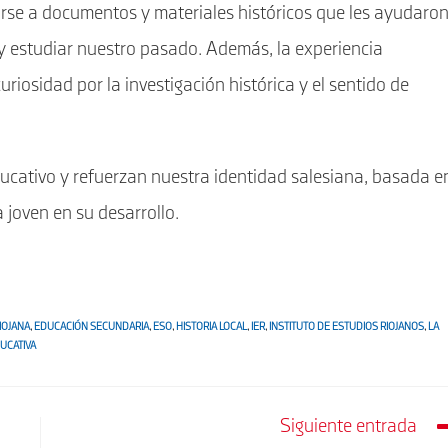
carse a documentos y materiales históricos que les ayudaro
y estudiar nuestro pasado. Además, la experiencia
curiosidad por la investigación histórica y el sentido de
ucativo y refuerzan nuestra identidad salesiana, basada e
joven en su desarrollo.
IOJANA
,
EDUCACIÓN SECUNDARIA
,
ESO
,
HISTORIA LOCAL
,
IER
,
INSTITUTO DE ESTUDIOS RIOJANOS
,
LA
DUCATIVA
Siguiente entrada