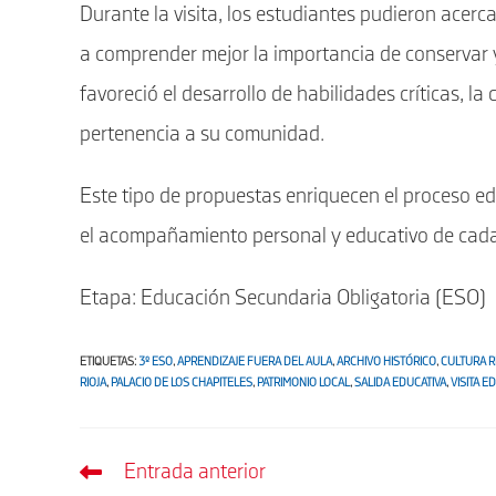
Durante la visita, los estudiantes pudieron acer
a comprender mejor la importancia de conservar 
favoreció el desarrollo de habilidades críticas, la 
pertenencia a su comunidad.
Este tipo de propuestas enriquecen el proceso ed
el acompañamiento personal y educativo de cada 
Etapa: Educación Secundaria Obligatoria (ESO)
ETIQUETAS
:
3º ESO
,
APRENDIZAJE FUERA DEL AULA
,
ARCHIVO HISTÓRICO
,
CULTURA R
RIOJA
,
PALACIO DE LOS CHAPITELES
,
PATRIMONIO LOCAL
,
SALIDA EDUCATIVA
,
VISITA E
Entrada anterior
Leer
más