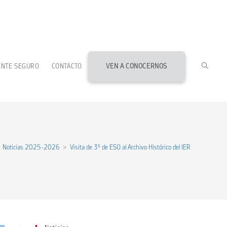
ALTERN
ENTE SEGURO
CONTACTO
VEN A CONOCERNOS
BÚSQU
DE
Noticias 2025-2026
>
Visita de 3º de ESO al Archivo Histórico del IER
LA
WEB