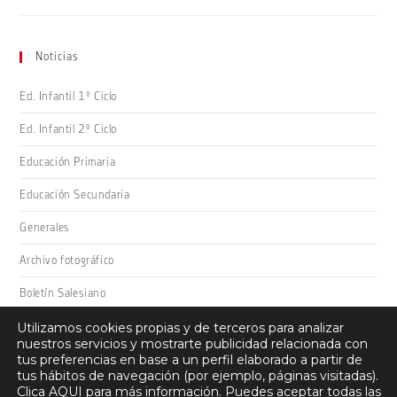
Noticias
Ed. Infantil 1º Ciclo
Ed. Infantil 2º Ciclo
Educación Primaria
Educación Secundaria
Generales
Archivo fotográfico
Boletín Salesiano
Utilizamos cookies propias y de terceros para analizar
nuestros servicios y mostrarte publicidad relacionada con
tus preferencias en base a un perfil elaborado a partir de
tus hábitos de navegación (por ejemplo, páginas visitadas).
Clica
AQUI
para más información. Puedes aceptar todas las