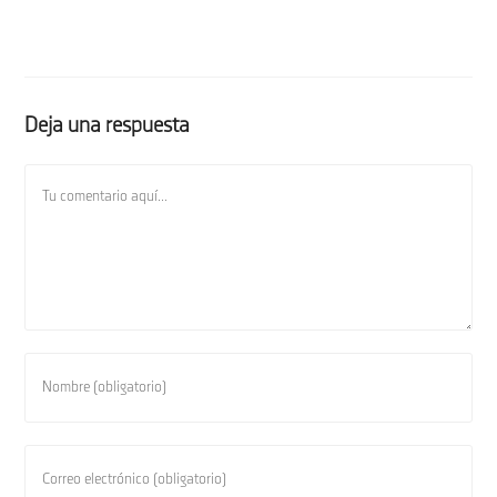
Deja una respuesta
Comentario
Introduce
tu
nombre
o
Introduce
nombre
tu