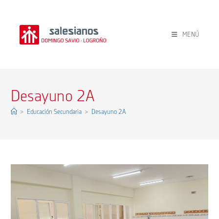
Ir
al
contenido
MENÚ
Desayuno 2A
>
Educación Secundaria
>
Desayuno 2A