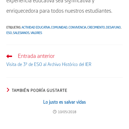
experiencia educativa sea significativa y
enriquecedora para todos nuestros estudiantes.
ETIQUETAS
:
ACTIVIDAD EDUCATIVA
,
COMUNIDAD
,
CONVIVENCIA
,
CRECIMIENTO
,
DESAYUNO
,
ESO
,
SALESIANOS
,
VALORES
Entrada anterior
Leer
más
Visita de 3º de ESO al Archivo Histórico del IER
artículos
TAMBIÉN PODRÍA GUSTARTE
Lo justo es salvar vidas
10/05/2018