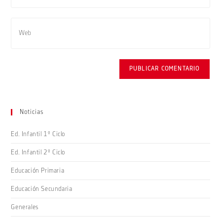
de
dirección
usuario
de
Introduce
para
correo
la
comentar
electrónico
URL
para
de
comentar
tu
web
(opcional)
Noticias
Ed. Infantil 1º Ciclo
Ed. Infantil 2º Ciclo
Educación Primaria
Educación Secundaria
Generales