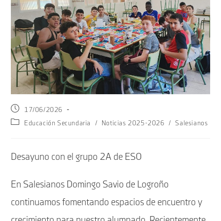
Publicación
17/06/2026
de
Categoría
Educación Secundaria
/
Noticias 2025-2026
/
Salesianos
la
de
entrada:
la
entrada:
Desayuno con el grupo 2A de ESO
En Salesianos Domingo Savio de Logroño
continuamos fomentando espacios de encuentro y
crecimiento para nuestro alumnado. Recientemente,