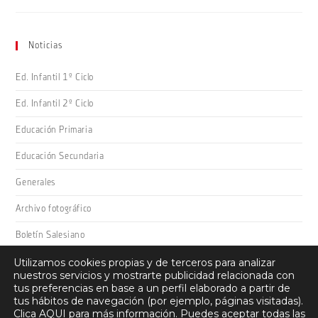
Noticias
Ed. Infantil 1º Ciclo
Ed. Infantil 2º Ciclo
Educación Primaria
Educación Secundaria
Generales
Archivo fotográfico
Boletín Salesiano
Utilizamos cookies propias y de terceros para analizar
nuestros servicios y mostrarte publicidad relacionada con
tus preferencias en base a un perfil elaborado a partir de
tus hábitos de navegación (por ejemplo, páginas visitadas).
Clica
AQUI
para más información. Puedes aceptar todas las