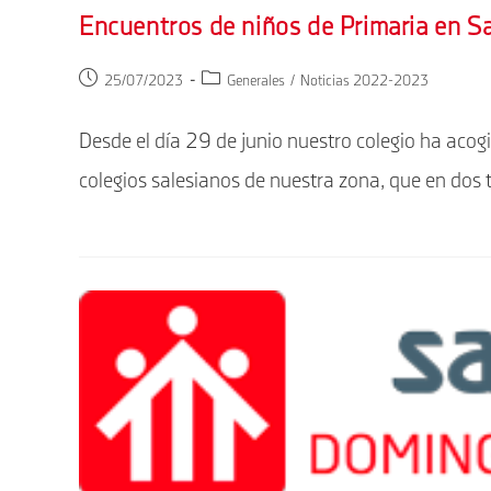
Encuentros de niños de Primaria en S
Publicación
Categoría
25/07/2023
Generales
/
Noticias 2022-2023
de
de
la
la
Desde el día 29 de junio nuestro colegio ha aco
entrada:
entrada:
colegios salesianos de nuestra zona, que en do