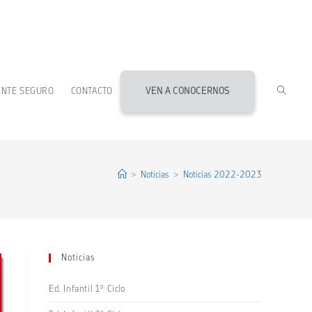
ALTERN
ENTE SEGURO
CONTACTO
VEN A CONOCERNOS
BÚSQU
DE
>
Noticias
>
Noticias 2022-2023
LA
Noticias
WEB
Ed. Infantil 1º Ciclo