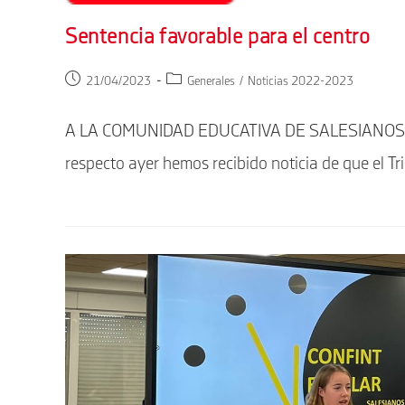
Sentencia favorable para el centro
Publicación
Categoría
21/04/2023
Generales
/
Noticias 2022-2023
de
de
la
la
A LA COMUNIDAD EDUCATIVA DE SALESIANOS D
entrada:
entrada:
respecto ayer hemos recibido noticia de que el Tr