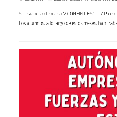
de
de
la
la
Salesianos celebra su V CONFINT ESCOLAR centrad
entrada:
entrada:
Los alumnos, a lo largo de estos meses, han trab