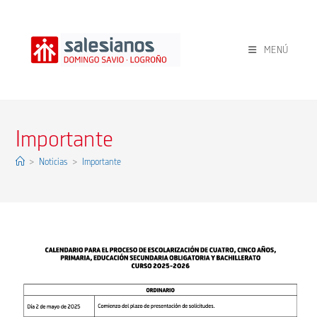
Ir
al
contenido
MENÚ
Importante
>
Noticias
>
Importante