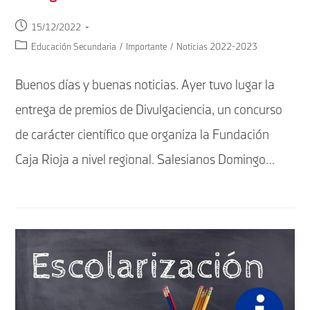
Publicación
15/12/2022
de
Categoría
Educación Secundaria
/
Importante
/
Noticias 2022-2023
la
de
entrada:
la
Buenos días y buenas noticias. Ayer tuvo lugar la
entrada:
entrega de premios de Divulgaciencia, un concurso
de carácter científico que organiza la Fundación
Caja Rioja a nivel regional. Salesianos Domingo…