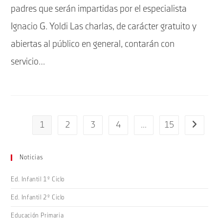
padres que serán impartidas por el especialista
Ignacio G. Yoldi Las charlas, de carácter gratuito y
abiertas al público en general, contarán con
servicio…
1
2
3
4
…
15
Ir a la pá
Noticias
Ed. Infantil 1º Ciclo
Ed. Infantil 2º Ciclo
Educación Primaria