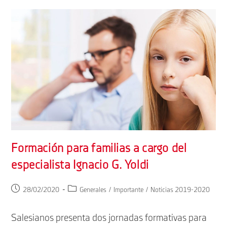
Formación para familias a cargo del
especialista Ignacio G. Yoldi
Publicación
Categoría
28/02/2020
Generales
/
Importante
/
Noticias 2019-2020
de
de
la
la
Salesianos presenta dos jornadas formativas para
entrada:
entrada: