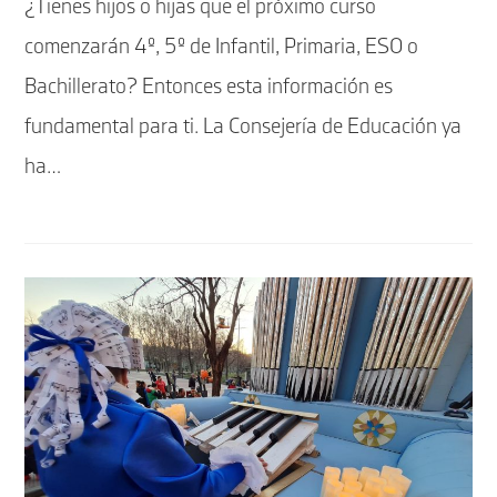
¿Tienes hijos o hijas que el próximo curso
entrada:
entrada:
comenzarán 4º, 5º de Infantil, Primaria, ESO o
Bachillerato? Entonces esta información es
fundamental para ti. La Consejería de Educación ya
ha…