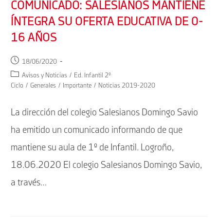
COMUNICADO: SALESIANOS MANTIENE
ÍNTEGRA SU OFERTA EDUCATIVA DE 0-
16 AÑOS
Publicación
18/06/2020
de
Categoría
Avisos y Noticias
/
Ed. Infantil 2º
la
de
Ciclo
/
Generales
/
Importante
/
Noticias 2019-2020
entrada:
la
entrada:
La dirección del colegio Salesianos Domingo Savio
ha emitido un comunicado informando de que
mantiene su aula de 1º de Infantil. Logroño,
18.06.2020 El colegio Salesianos Domingo Savio,
a través…