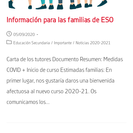
Información para las familias de ESO
Publicación
05/09/2020
de
Categoría
Educación Secundaria
/
Importante
/
Noticias 2020-2021
la
de
entrada:
la
Carta de los tutores Documento Resumen: Medidas
entrada:
COVID + Inicio de curso Estimadas familias: En
primer lugar, nos gustaría daros una bienvenida
afectuosa al nuevo curso 2020-21. Os
comunicamos los…