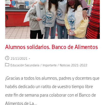
Alumnos solidarios. Banco de Alimentos
Publicación
21/11/2021
de
Categoría
Educación Secundaria
/
Importante
/
Noticias 2021-2022
la
de
entrada:
la
¡Gracias a todos los alumnos, padres y docentes que
entrada:
habéis dedicado un ratito de vuestro tiempo libre
este fin de semana para colaborar con el Banco de
Alimentos de La…