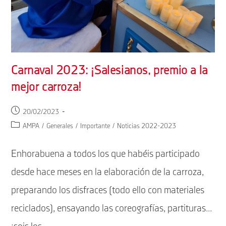
Carnaval 2023: ¡Salesianos, premio a la
mejor carroza!
Publicación
20/02/2023
de
Categoría
AMPA
/
Generales
/
Importante
/
Noticias 2022-2023
la
de
entrada:
la
Enhorabuena a todos los que habéis participado
entrada:
desde hace meses en la elaboración de la carroza,
preparando los disfraces (todo ello con materiales
reciclados), ensayando las coreografías, partituras...