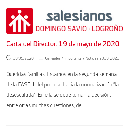
Carta del Director. 19 de mayo de 2020
Publicación
Categoría
19/05/2020
Generales
/
Importante
/
Noticias 2019-2020
de
de
la
la
Queridas familias: Estamos en la segunda semana
entrada:
entrada:
de la FASE 1 del proceso hacia la normalización “la
desescalada”. En ella se debe tomar la decisión,
entre otras muchas cuestiones, de…