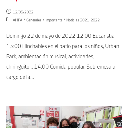
Publicación
12/05/2022
de
Categoría
AMPA
/
Generales
/
Importante
/
Noticias 2021-2022
la
de
entrada:
la
Domingo 22 de mayo de 2022 12:00 Eucaristía
entrada:
13:00 Hinchables en el patio para los niños, Urban
Park, ambientación musical, actividades,
chiringuito... 14:00 Comida popular. Sobremesa a
cargo de la…