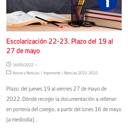
Escolarización 22-23. Plazo del 19 al
27 de mayo
Publicación
16/05/2022
de
Categoría
Avisos y Noticias
/
Importante
/
Noticias 2021-2022
la
de
entrada:
la
Plazo: del jueves 19 al viernes 27 de mayo de
entrada:
2022. Dónde recoger la documentación a rellenar:
en portería del colegio, a partir del lunes 16 de mayo
(a mediodía).…