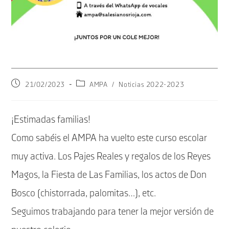
Publicación
Categoría
21/02/2023
AMPA
/
Noticias 2022-2023
de
de
la
la
entrada:
entrada:
¡Estimadas familias!
Como sabéis el AMPA ha vuelto este curso escolar
muy activa. Los Pajes Reales y regalos de los Reyes
Magos, la Fiesta de Las Familias, los actos de Don
Bosco (chistorrada, palomitas…), etc.
Seguimos trabajando para tener la mejor versión de