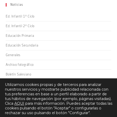
Noticias
Ed. Infantil 1º Ciclo
Ed. Infantil 2º Ciclo
Educación Primaria
Educación Secundaria
Generales
Archivo fotográfico
Boletín Salesiano
Utilizamos cookies propias y de terceros para analizar
nuestros servicios y mostrarte publicidad relacionada con
tus preferencias en base a un perfil elaborado a partir de
tus hábitos de navegación (por ejemplo, páginas visitadas).
Clica
AQUI
para más información. Puedes aceptar todas las
cookies pulsando el botón "Aceptar" o configurarlas o
Salesianos Domingo Savio · Camino San Adrián 26, 26008 -
rechazar su uso pulsando el botón "Configurar".