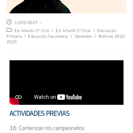
12/01/2023
Ed. Infantil 1º Ciclo
/
Ed. Infantil 2º Ciclo
/
Educación
Primaria
/
Educación Secundaria
/
Generales
/
Noticias 2022-
2023
ACTIVIDADES PREVIAS
16: Comienzan los campeonatos