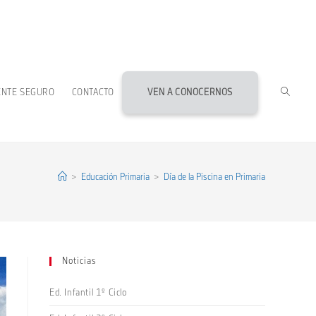
ALTERN
ENTE SEGURO
CONTACTO
VEN A CONOCERNOS
BÚSQU
DE
>
Educación Primaria
>
Día de la Piscina en Primaria
LA
Noticias
WEB
Ed. Infantil 1º Ciclo