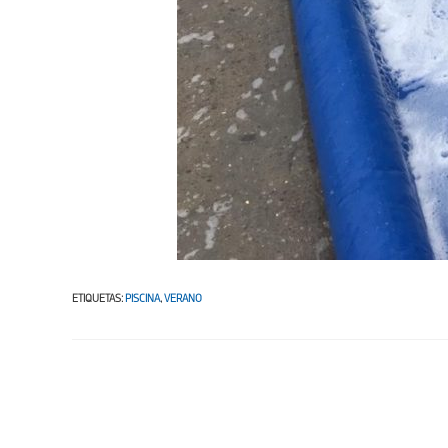
ETIQUETAS
:
PISCINA
,
VERANO
Leer
más
artículos