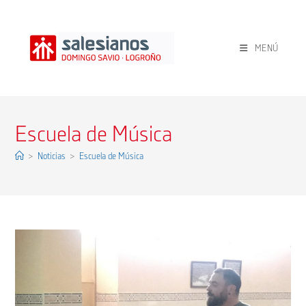
Ir
al
contenido
MENÚ
Escuela de Música
>
Noticias
>
Escuela de Música