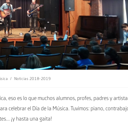
úsica
/
Noticias 2018-2019
ca, eso es lo que muchos alumnos, profes, padres y artista
ra celebrar el Día de la Música. Tuvimos: piano, contrabaj
tes… ¡y hasta una gaita!