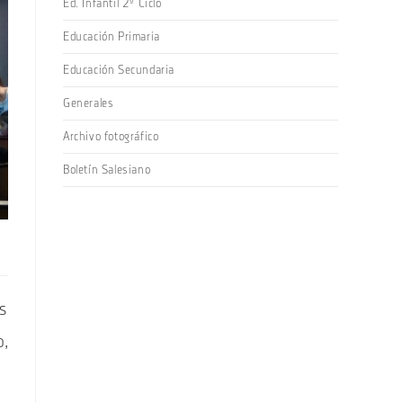
Ed. Infantil 2º Ciclo
Educación Primaria
Educación Secundaria
Generales
Archivo fotográfico
Boletín Salesiano
s
o,