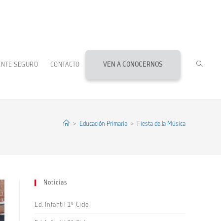
ALTERN
ENTE SEGURO
CONTACTO
VEN A CONOCERNOS
BÚSQU
DE
>
Educación Primaria
>
Fiesta de la Música
LA
Noticias
WEB
Ed. Infantil 1º Ciclo