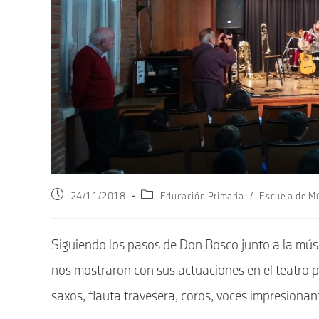
Publicación
Categoría
24/11/2018
Educación Primaria
/
Escuela de M
de
de
la
la
entrada:
entrada:
Siguiendo los pasos de Don Bosco junto a la músi
nos mostraron con sus actuaciones en el teatro pa
saxos, flauta travesera, coros, voces impresionan