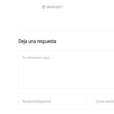
18/04/2017
Deja una respuesta
Comentario
Introduce
Introduce
tu
tu
nombre
dirección