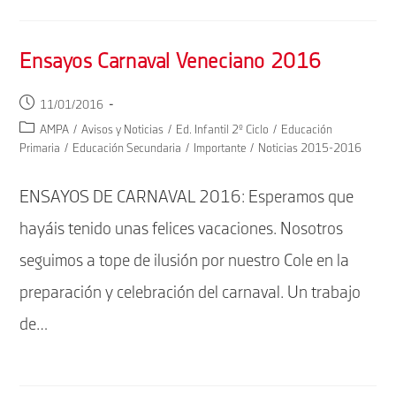
Ensayos Carnaval Veneciano 2016
Publicación
11/01/2016
de
Categoría
AMPA
/
Avisos y Noticias
/
Ed. Infantil 2º Ciclo
/
Educación
la
de
Primaria
/
Educación Secundaria
/
Importante
/
Noticias 2015-2016
entrada:
la
entrada:
ENSAYOS DE CARNAVAL 2016: Esperamos que
hayáis tenido unas felices vacaciones. Nosotros
seguimos a tope de ilusión por nuestro Cole en la
preparación y celebración del carnaval. Un trabajo
de…