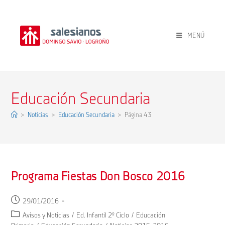
Ir
al
contenido
MENÚ
Educación Secundaria
>
Noticias
>
Educación Secundaria
>
Página 43
Programa Fiestas Don Bosco 2016
Publicación
29/01/2016
de
Categoría
Avisos y Noticias
/
Ed. Infantil 2º Ciclo
/
Educación
la
de