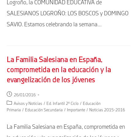
Logroño, la COMUNIDAD EDUCATIVA de
SALESIANOS LOGROÑO: LOS BOSCOS y DOMINGO
SAVIO. Estamos celebrando la semana…
La Familia Salesiana en España,
comprometida en la educación y la
evangelización de los jóvenes
Publicación
26/01/2016
de
Categoría
Avisos y Noticias
/
Ed. Infantil 2º Ciclo
/
Educación
la
de
Primaria
/
Educación Secundaria
/
Importante
/
Noticias 2015-2016
entrada:
la
entrada:
La Familia Salesiana en España, comprometida en