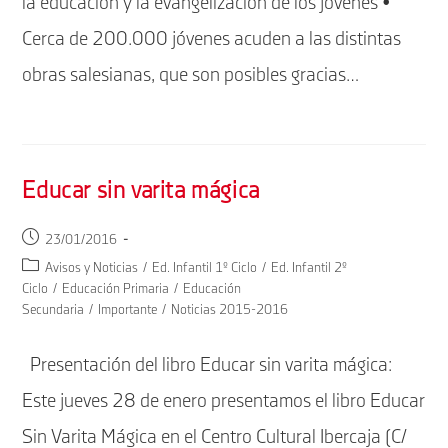
la educación y la evangelización de los jóvenes •
Cerca de 200.000 jóvenes acuden a las distintas
obras salesianas, que son posibles gracias…
Educar sin varita mágica
Publicación
23/01/2016
de
Categoría
Avisos y Noticias
/
Ed. Infantil 1º Ciclo
/
Ed. Infantil 2º
la
de
Ciclo
/
Educación Primaria
/
Educación
entrada:
la
Secundaria
/
Importante
/
Noticias 2015-2016
entrada:
Presentación del libro Educar sin varita mágica:
Este jueves 28 de enero presentamos el libro Educar
Sin Varita Mágica en el Centro Cultural Ibercaja (C/