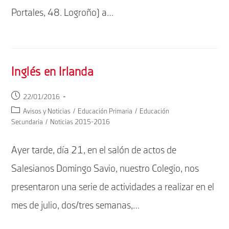
Portales, 48. Logroño) a…
Inglés en Irlanda
Publicación
22/01/2016
de
Categoría
Avisos y Noticias
/
Educación Primaria
/
Educación
la
de
Secundaria
/
Noticias 2015-2016
entrada:
la
entrada:
Ayer tarde, día 21, en el salón de actos de
Salesianos Domingo Savio, nuestro Colegio, nos
presentaron una serie de actividades a realizar en el
mes de julio, dos/tres semanas,…