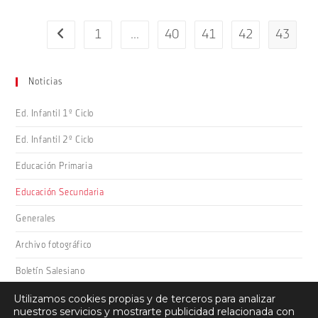
1
…
40
41
42
43
Ir a la página anterior
Noticias
Ed. Infantil 1º Ciclo
Ed. Infantil 2º Ciclo
Educación Primaria
Educación Secundaria
Generales
Archivo fotográfico
Boletín Salesiano
Utilizamos cookies propias y de terceros para analizar
nuestros servicios y mostrarte publicidad relacionada con