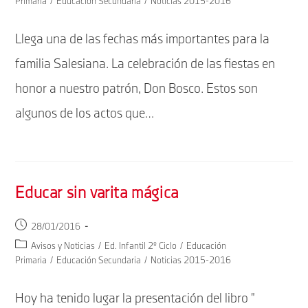
Primaria
/
Educación Secundaria
/
Noticias 2015-2016
entrada:
la
entrada:
Llega una de las fechas más importantes para la
familia Salesiana. La celebración de las fiestas en
honor a nuestro patrón, Don Bosco. Estos son
algunos de los actos que…
Educar sin varita mágica
Publicación
28/01/2016
de
Categoría
Avisos y Noticias
/
Ed. Infantil 2º Ciclo
/
Educación
la
de
Primaria
/
Educación Secundaria
/
Noticias 2015-2016
entrada:
la
entrada:
Hoy ha tenido lugar la presentación del libro "