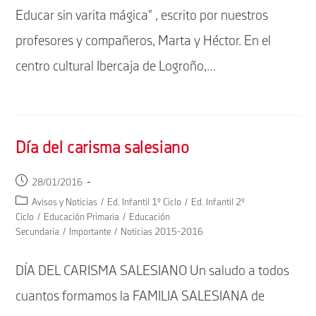
Educar sin varita mágica" , escrito por nuestros
profesores y compañeros, Marta y Héctor. En el
centro cultural Ibercaja de Logroño,…
Día del carisma salesiano
Publicación
28/01/2016
de
Categoría
Avisos y Noticias
/
Ed. Infantil 1º Ciclo
/
Ed. Infantil 2º
la
de
Ciclo
/
Educación Primaria
/
Educación
entrada:
la
Secundaria
/
Importante
/
Noticias 2015-2016
entrada:
DÍA DEL CARISMA SALESIANO Un saludo a todos
cuantos formamos la FAMILIA SALESIANA de