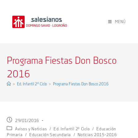
Ir
al
contenido
MENÚ
Programa Fiestas Don Bosco
2016
>
Ed. Infantil 2º Ciclo
>
Programa Fiestas Don Bosco 2016
Publicación
29/01/2016
de
Categoría
Avisos y Noticias
/
Ed. Infantil 2º Ciclo
/
Educación
la
de
Primaria
/
Educación Secundaria
/
Noticias 2015-2016
entrada: