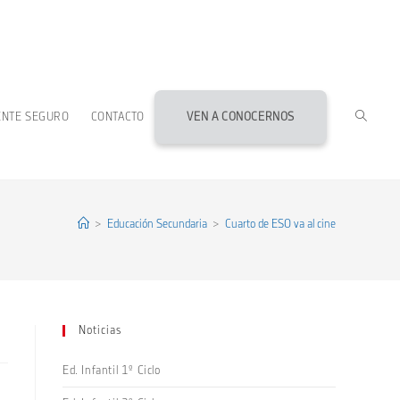
ALTERN
ENTE SEGURO
CONTACTO
VEN A CONOCERNOS
BÚSQU
DE
>
Educación Secundaria
>
Cuarto de ESO va al cine
LA
Noticias
WEB
Ed. Infantil 1º Ciclo