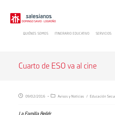
Ir
al
contenido
QUIÉNES SOMOS
ITINERARIO EDUCATIVO
SERVICIOS
Cuarto de ESO va al cine
Publicación
Categoría
09/02/2016
Avisos y Noticias
/
Educación Secu
de
de
la
la
entrada:
entrada:
La Familia Beliér