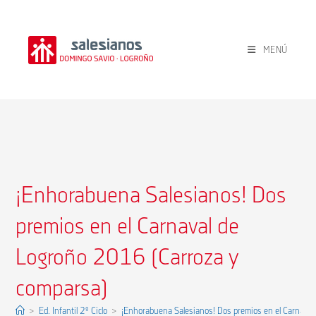
Ir
al
contenido
MENÚ
¡Enhorabuena Salesianos! Dos
premios en el Carnaval de
Logroño 2016 (Carroza y
comparsa)
>
Ed. Infantil 2º Ciclo
>
¡Enhorabuena Salesianos! Dos premios en el Carnava