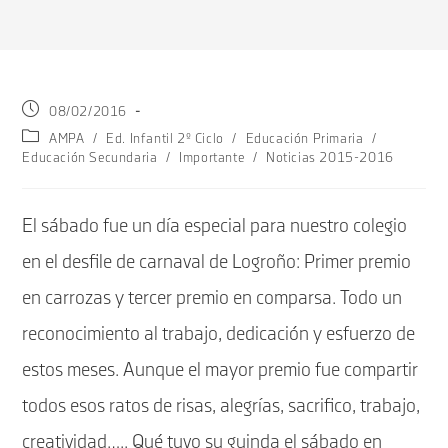
Publicación
08/02/2016
de
Categoría
AMPA
/
Ed. Infantil 2º Ciclo
/
Educación Primaria
/
la
de
Educación Secundaria
/
Importante
/
Noticias 2015-2016
entrada:
la
entrada:
El sábado fue un día especial para nuestro colegio
en el desfile de carnaval de Logroño: Primer premio
en carrozas y tercer premio en comparsa. Todo un
reconocimiento al trabajo, dedicación y esfuerzo de
estos meses. Aunque el mayor premio fue compartir
todos esos ratos de risas, alegrías, sacrifico, trabajo,
creatividad….. Qué tuvo su guinda el sábado en