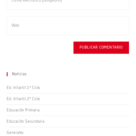
tu
de
dirección
usuario
de
Introduce
para
correo
la
comentar
electrónico
URL
para
de
comentar
tu
web
(opcional)
Noticias
Ed. Infantil 1º Ciclo
Ed. Infantil 2º Ciclo
Educación Primaria
Educación Secundaria
Generales