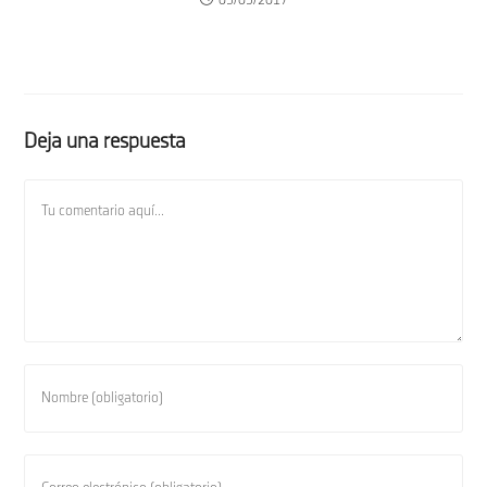
05/03/2017
Deja una respuesta
Comentario
Introduce
tu
nombre
o
Introduce
nombre