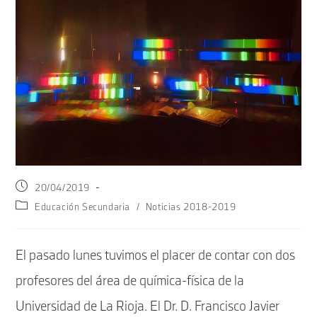
Publicación
20/04/2019
de
Categoría
Educación Secundaria
/
Noticias 2018-2019
la
de
entrada:
la
entrada:
El pasado lunes tuvimos el placer de contar con dos
profesores del área de química-física de la
Universidad de La Rioja. El Dr. D. Francisco Javier