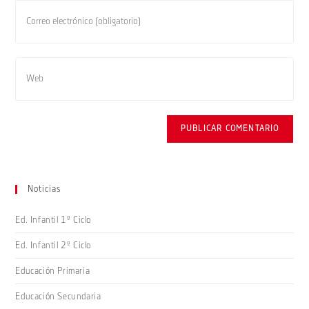
o
Introduce
nombre
tu
de
dirección
usuario
de
Introduce
para
correo
la
comentar
electrónico
URL
para
de
comentar
tu
web
(opcional)
Noticias
Ed. Infantil 1º Ciclo
Ed. Infantil 2º Ciclo
Educación Primaria
Educación Secundaria