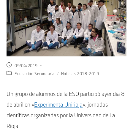
Publicación
09/04/2019
de
Categoría
Educación Secundaria
/
Noticias 2018-2019
la
de
entrada:
la
entrada:
Un grupo de alumnos de la ESO participó ayer día 8
de abril en «
Experimenta Unirioja
«, jornadas
científicas organizadas por la Universidad de La
Rioja.