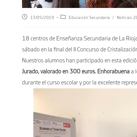
Publicación
Categoría
13/05/2019
Educación Secundaria
/
Noticias 
de
de
la
la
entrada:
entrada:
18 centros de Enseñanza Secundaria de La Rioja
sábado en la final del II Concurso de Cristalizaci
Nuestros alumnos han participado en esta edició
Jurado, valorado en 300 euros. Enhorabuena
a l
durante el curso escolar y por la excelente repres