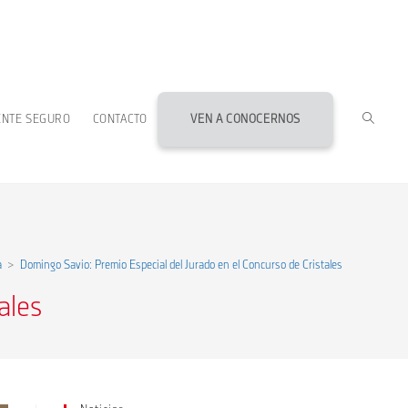
ALTERN
ENTE SEGURO
CONTACTO
VEN A CONOCERNOS
BÚSQU
DE
a
>
Domingo Savio: Premio Especial del Jurado en el Concurso de Cristales
LA
ales
WEB