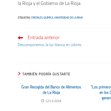
la Rioja y el Gobierno de La Rioja.
ETIQUETAS
:
CRISTALES
,
QUÍMICA
,
UNIVERSIDAD DE LA RIOJA
Entrada anterior
Leer
más
Descomponemos la luz blanca en colores
artículos
TAMBIÉN PODRÍA GUSTARTE
Gran Recogida del Banco de Alimentos
“Los primero
de La Rioja
en los
genero
12/11/2018