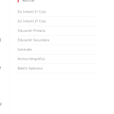
Noticias
Ed. Infantil 1º Ciclo
Ed. Infantil 2º Ciclo
Educación Primaria
l
Educación Secundaria
Generales
Archivo fotográfico
e
Boletín Salesiano
l