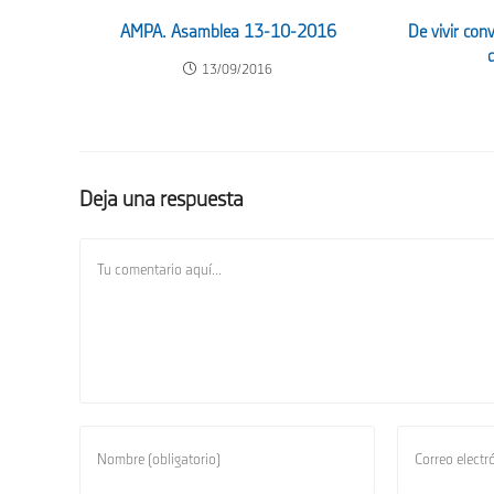
AMPA. Asamblea 13-10-2016
De vivir co
13/09/2016
Deja una respuesta
Comentario
Introduce
Introduce
tu
tu
nombre
dirección