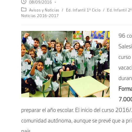
Publicación
08/09/2016
de
Categoría
Avisos y Noticias
/
Ed. Infantil 1º Ciclo
/
Ed. Infantil 2º
la
de
Noticias 2016-2017
entrada:
la
entrada:
96 co
Sales
curso
vacac
durant
Forma
7.000
preparar el año escolar. El inicio del curso 2016
comunidad autónoma, aunque se prevé que a prin
país.