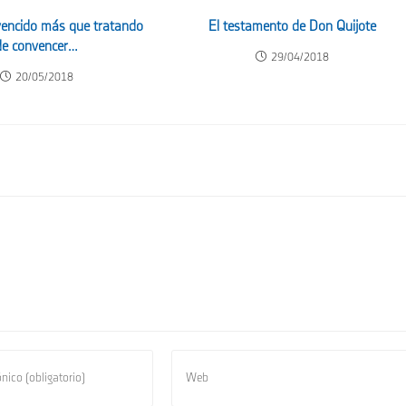
nvencido más que tratando
El testamento de Don Quijote
de convencer…
29/04/2018
20/05/2018
Introduce
la
URL