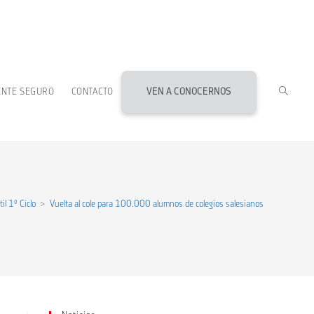
ALTERN
ENTE SEGURO
CONTACTO
VEN A CONOCERNOS
BÚSQU
DE
til 1º Ciclo
>
Vuelta al cole para 100.000 alumnos de colegios salesianos
LA
WEB