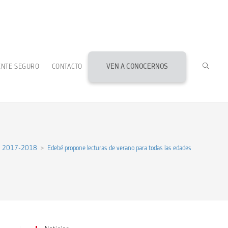
ALTERN
ENTE SEGURO
CONTACTO
VEN A CONOCERNOS
BÚSQU
DE
as 2017-2018
>
Edebé propone lecturas de verano para todas las edades
LA
WEB