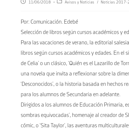
Publicación
Categoría
11/06/2018
Avisos y Noticias
/
Noticias 2017
de
de
la
la
entrada:
entrada:
Por: Comunicación. Edebé
S
elección de libros según cursos académicos y e
Para las vacaciones de verano, la editorial sales
libros según cursos académicos y edades. En el s
de Celia’ o un clásico, ‘Quién es el Lazarillo de 
una novela que invita a reflexionar sobre la dim
‘Desconocidos’, o la historia basada en hechos rea
para los alumnos de Secundaria en adelante.
Dirigidos a los alumnos de Educación Primaria, 
sombras equivocadas’, homenaje al creador de Sher
cómic, o ‘Sita Taylor’, las aventuras multicultura