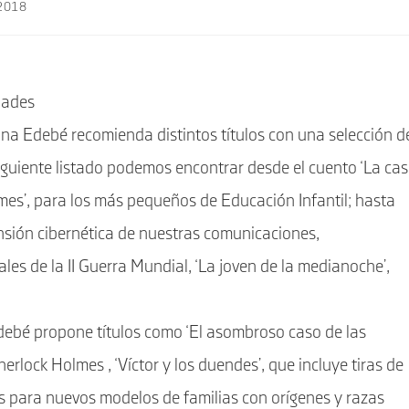
-2018
dades
iana Edebé recomienda distintos títulos con una selección d
iguiente listado podemos encontrar desde el cuento ‘La ca
Tormes’, para los más pequeños de Educación Infantil; hasta
ensión cibernética de nuestras comunicaciones,
les de la II Guerra Mundial, ‘La joven de la medianoche’,
edebé propone títulos como ‘El asombroso caso de las
lock Holmes , ‘Víctor y los duendes’, que incluye tiras de
les para nuevos modelos de familias con orígenes y razas