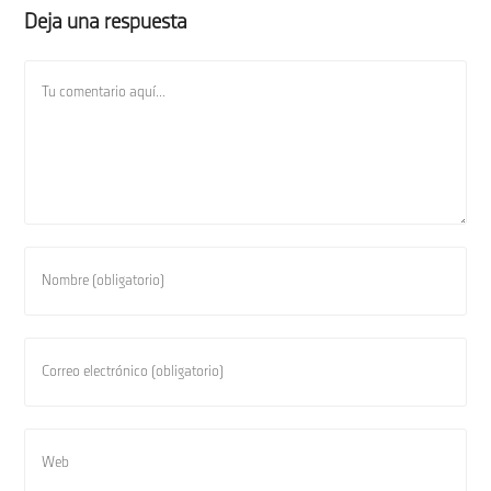
Deja una respuesta
Comentario
Introduce
tu
nombre
o
Introduce
nombre
tu
de
dirección
usuario
de
Introduce
para
correo
la
comentar
electrónico