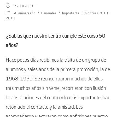
Publicación
19/09/2018
de
Categoría
50 aniversario
/
Generales
/
Importante
/
Noticias 2018-
la
de
2019
entrada:
la
entrada:
¿Sabías que nuestro centro cumple este curso 50
años?
Hace pocos días recibimos la visita de un grupo de
alumnos y salesianos de la primera promoción, la de
1968-1969. Se reencontraron muchos de ellos
tras muchos años sin verse, recorrieron con ilusión
las instalaciones del centro y lo más importante, han
retomado el contacto y la amistad. Les
acompañaron y actuaron como anfitriones nuestro