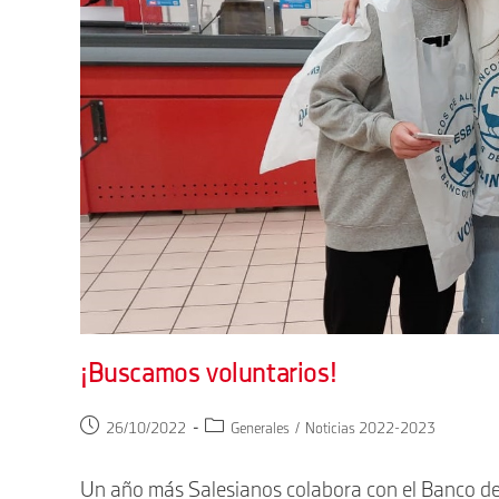
¡Buscamos voluntarios!
Publicación
Categoría
26/10/2022
Generales
/
Noticias 2022-2023
de
de
la
la
Un año más Salesianos colabora con el Banco de
entrada:
entrada: