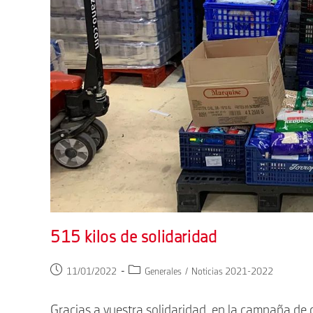
515 kilos de solidaridad
Publicación
Categoría
11/01/2022
Generales
/
Noticias 2021-2022
de
de
la
la
Gracias a vuestra solidaridad, en la campaña de 