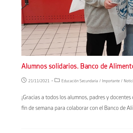
Alumnos solidarios. Banco de Aliment
Publicación
Categoría
21/11/2021
Educación Secundaria
/
Importante
/
Noti
de
de
la
la
¡Gracias a todos los alumnos, padres y docentes 
entrada:
entrada:
fin de semana para colaborar con el Banco de A