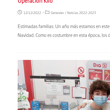
Operación Kilo
Publicación
Categoría
12/12/2022
Generales
/
Noticias 2022-2023
de
de
la
la
Estimadas familias: Un año más estamos en este 
entrada:
entrada:
Navidad. Como es costumbre en esta época, los d