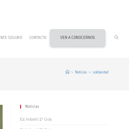
ALTERN
ENTE SEGURO
CONTACTO
VEN A CONOCERNOS
BÚSQU
DE
>
Noticias
>
solidaridad
LA
Noticias
WEB
Ed. Infantil 1º Ciclo