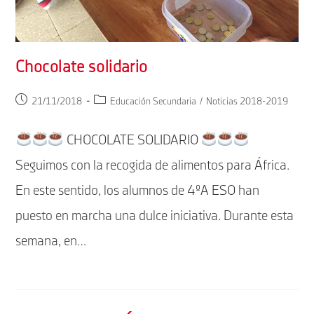
Chocolate solidario
Publicación
Categoría
21/11/2018
Educación Secundaria
/
Noticias 2018-2019
de
de
la
la
CHOCOLATE SOLIDARIO
entrada:
entrada:
Seguimos con la recogida de alimentos para África.
En este sentido, los alumnos de 4ºA ESO han
puesto en marcha una dulce iniciativa. Durante esta
semana, en…