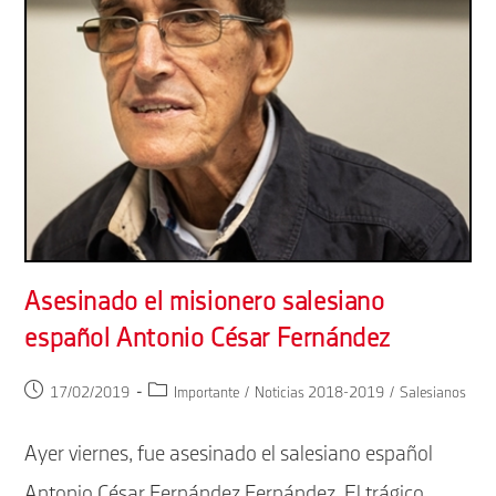
Asesinado el misionero salesiano
español Antonio César Fernández
Publicación
Categoría
17/02/2019
Importante
/
Noticias 2018-2019
/
Salesianos
de
de
la
la
Ayer viernes, fue asesinado el salesiano español
entrada:
entrada:
Antonio César Fernández Fernández. El trágico