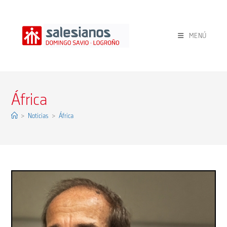
Ir
al
contenido
MENÚ
África
>
Noticias
>
África