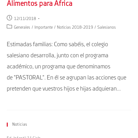
Alimentos para África
Publicación
12/11/2018
de
Categoría
Generales
/
Importante
/
Noticias 2018-2019
/
Salesianos
la
de
entrada:
la
Estimadas familias: Como sabéis, el colegio
entrada:
salesiano desarrolla, junto con el programa
académico, un programa que denominamos
de "PASTORAL". En él se agrupan las acciones que
pretenden que vuestros hijos e hijas adquieran…
Noticias