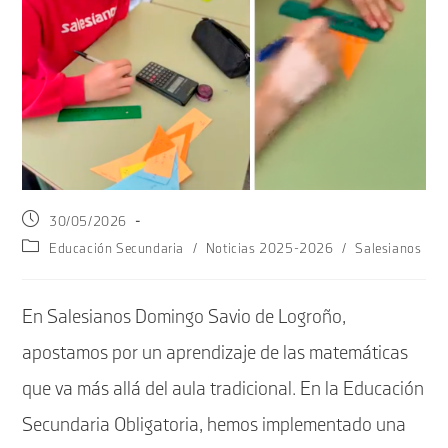
Publicación
30/05/2026
de
Categoría
Educación Secundaria
/
Noticias 2025-2026
/
Salesianos
la
de
entrada:
la
entrada:
En Salesianos Domingo Savio de Logroño,
apostamos por un aprendizaje de las matemáticas
que va más allá del aula tradicional. En la Educación
Secundaria Obligatoria, hemos implementado una