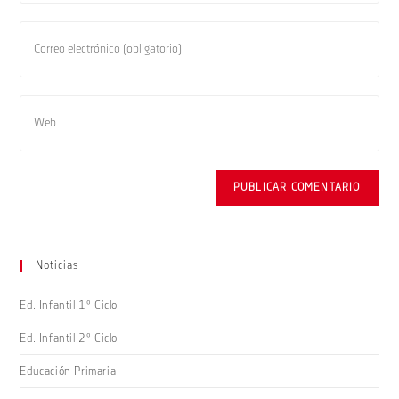
nombre
o
Introduce
nombre
tu
de
dirección
usuario
de
Introduce
para
correo
la
comentar
electrónico
URL
para
de
comentar
tu
web
(opcional)
Noticias
Ed. Infantil 1º Ciclo
Ed. Infantil 2º Ciclo
Educación Primaria