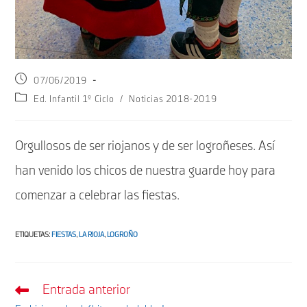
Publicación
07/06/2019
de
Categoría
Ed. Infantil 1º Ciclo
/
Noticias 2018-2019
la
de
entrada:
la
entrada:
Orgullosos de ser riojanos y de ser logroñeses. Así
han venido los chicos de nuestra guarde hoy para
comenzar a celebrar las fiestas.
ETIQUETAS
:
FIESTAS
,
LA RIOJA
,
LOGROÑO
Entrada anterior
Leer
más