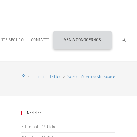
ALTERN
ENTE SEGURO
CONTACTO
VEN A CONOCERNOS
BÚSQU
DE
>
Ed. Infantil 1º Ciclo
>
Ya es otoño en nuestra guarde
LA
Noticias
WEB
Ed. Infantil 1º Ciclo