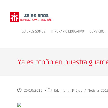
Ir
al
contenido
QUIÉNES SOMOS
ITINERARIO EDUCATIVO
SERVICIOS
Ya es otoño en nuestra guard
Publicación
Categoría
26/10/2018
Ed. Infantil 1º Ciclo
/
Noticias 20
de
de
la
la
entrada:
entrada: