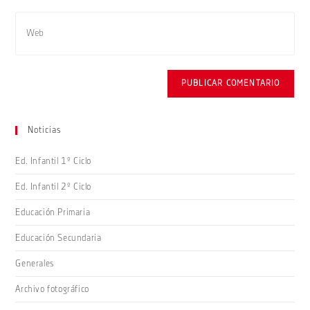
usuario
de
Introduce
para
correo
la
comentar
electrónico
URL
para
de
comentar
tu
web
(opcional)
Noticias
Ed. Infantil 1º Ciclo
Ed. Infantil 2º Ciclo
Educación Primaria
Educación Secundaria
Generales
Archivo fotográfico