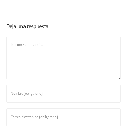
Deja una respuesta
Comentario
Introduce
tu
nombre
o
Introduce
nombre
tu
de
dirección