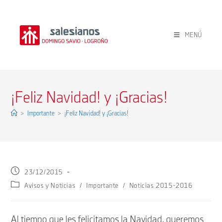
Ir
al
contenido
MENÚ
¡Feliz Navidad! y ¡Gracias!
>
Importante
>
¡Feliz Navidad! y ¡Gracias!
Publicación
23/12/2015
de
Categoría
Avisos y Noticias
/
Importante
/
Noticias 2015-2016
la
de
entrada:
la
entrada:
Al tiempo que les felicitamos la Navidad, queremos