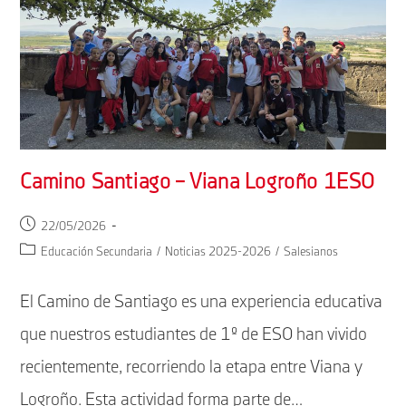
Camino Santiago – Viana Logroño 1ESO
Publicación
22/05/2026
de
Categoría
Educación Secundaria
/
Noticias 2025-2026
/
Salesianos
la
de
entrada:
la
El Camino de Santiago es una experiencia educativa
entrada:
que nuestros estudiantes de 1º de ESO han vivido
recientemente, recorriendo la etapa entre Viana y
Logroño. Esta actividad forma parte de…