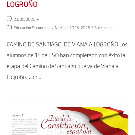
LOGROÑO
Publicación
21/05/2026
de
Categoría
Educación Secundaria
/
Noticias 2025-2026
/
Salesianos
la
de
entrada:
la
CAMINO DE SANTIAGO: DE VIANA A LOGROÑO Los
entrada:
alumnos de 1º de ESO han completado con éxito la
etapa del Camino de Santiago que va de Viana a
Logroño. Con…