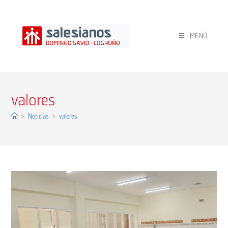
Ir
al
contenido
MENÚ
valores
>
Noticias
>
valores