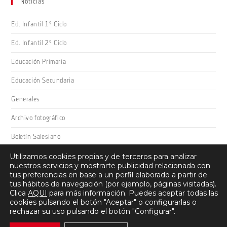
Noticias
Ed. Infantil 1º Ciclo
Ed. Infantil 2º Ciclo
Educación Primaria
Educación Secundaria
Generales
Archivo fotográfico
Boletín Salesiano
Utilizamos cookies propias y de terceros para analizar
nuestros servicios y mostrarte publicidad relacionada con
tus preferencias en base a un perfil elaborado a partir de
tus hábitos de navegación (por ejemplo, páginas visitadas).
Clica
AQUI
para más información. Puedes aceptar todas las
cookies pulsando el botón "Aceptar" o configurarlas o
Salesianos Domingo Savio · Camino San Adrián 26, 26008 -
rechazar su uso pulsando el botón "Configurar".
Logroño (La Rioja) · 941 22 27 00 ·
Protección de datos
·
Aviso