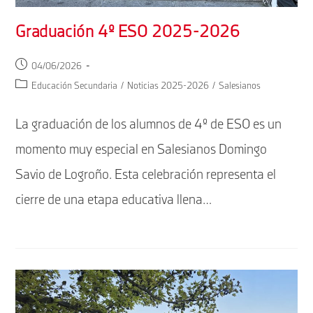
Graduación 4º ESO 2025-2026
Publicación
04/06/2026
de
Categoría
Educación Secundaria
/
Noticias 2025-2026
/
Salesianos
la
de
entrada:
la
La graduación de los alumnos de 4º de ESO es un
entrada:
momento muy especial en Salesianos Domingo
Savio de Logroño. Esta celebración representa el
cierre de una etapa educativa llena…