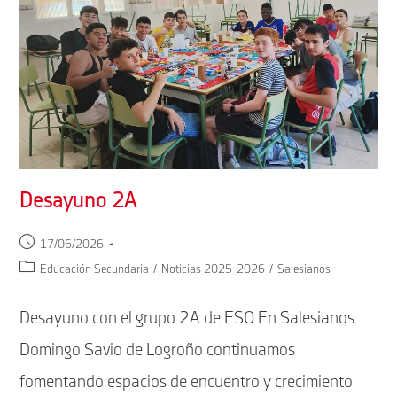
Desayuno 2A
Publicación
17/06/2026
de
Categoría
Educación Secundaria
/
Noticias 2025-2026
/
Salesianos
la
de
entrada:
la
Desayuno con el grupo 2A de ESO En Salesianos
entrada:
Domingo Savio de Logroño continuamos
fomentando espacios de encuentro y crecimiento