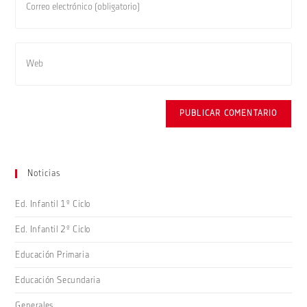
nombre
tu
de
dirección
usuario
de
Introduce
para
correo
la
comentar
electrónico
URL
para
de
comentar
tu
web
(opcional)
Noticias
Ed. Infantil 1º Ciclo
Ed. Infantil 2º Ciclo
Educación Primaria
Educación Secundaria
Generales