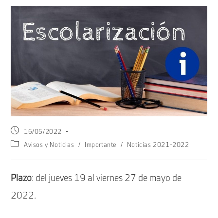
Publicación
16/05/2022
de
Categoría
Avisos y Noticias
/
Importante
/
Noticias 2021-2022
la
de
entrada:
la
entrada:
Plazo
: del jueves 19 al viernes 27 de mayo de
2022.