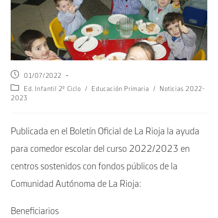
Publicación
01/07/2022
de
Categoría
Ed. Infantil 2º Ciclo
/
Educación Primaria
/
Noticias 2022-
la
de
2023
entrada:
la
entrada:
Publicada en el Boletín Oficial de La Rioja la ayuda
para comedor escolar del curso 2022/2023 en
centros sostenidos con fondos públicos de la
Comunidad Autónoma de La Rioja:
Beneficiarios