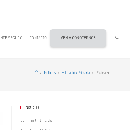
ALTERN
ENTE SEGURO
CONTACTO
VEN A CONOCERNOS
BÚSQU
DE
>
Noticias
>
Educación Primaria
>
Página 4
LA
Noticias
WEB
Ed. Infantil 1º Ciclo