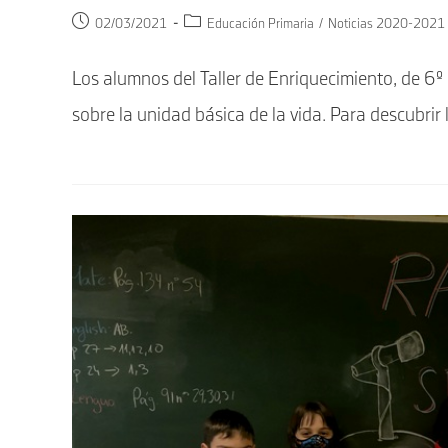
Publicación
Categoría
02/03/2021
Educación Primaria
/
Noticias 2020-2021
de
de
la
la
Los alumnos del Taller de Enriquecimiento, de 6
entrada:
entrada:
sobre la unidad básica de la vida. Para descubri