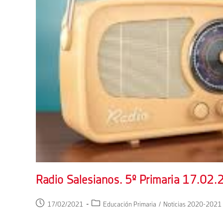
Radio Salesianos. 5º Primaria 17.02.
Publicación
Categoría
17/02/2021
Educación Primaria
/
Noticias 2020-2021
de
de