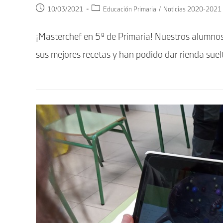
Publicación
Categoría
10/03/2021
Educación Primaria
/
Noticias 2020-2021
de
de
la
la
¡Masterchef en 5º de Primaria! Nuestros alumnos
entrada:
entrada:
sus mejores recetas y han podido dar rienda suel