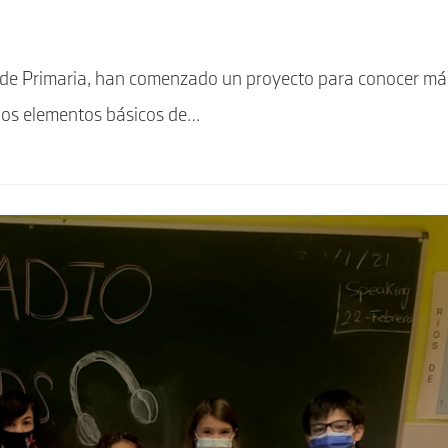
º de Primaria, han comenzado un proyecto para conocer má
r los elementos básicos de…