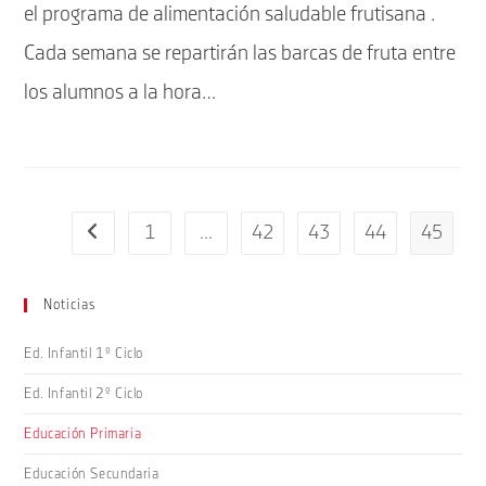
el programa de alimentación saludable frutisana .
Cada semana se repartirán las barcas de fruta entre
los alumnos a la hora…
1
…
42
43
44
45
Ir a la página anterior
Noticias
Ed. Infantil 1º Ciclo
Ed. Infantil 2º Ciclo
Educación Primaria
Educación Secundaria