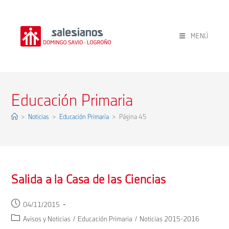
Ir
al
contenido
MENÚ
Educación Primaria
>
Noticias
>
Educación Primaria
>
Página 45
Salida a la Casa de las Ciencias
Publicación
04/11/2015
de
Categoría
Avisos y Noticias
/
Educación Primaria
/
Noticias 2015-2016
la
de