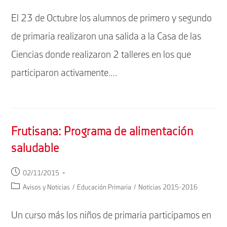
entrada:
la
El 23 de Octubre los alumnos de primero y segundo
entrada:
de primaria realizaron una salida a la Casa de las
Ciencias donde realizaron 2 talleres en los que
participaron activamente.…
Frutisana: Programa de alimentación
saludable
Publicación
02/11/2015
de
Categoría
Avisos y Noticias
/
Educación Primaria
/
Noticias 2015-2016
la
de
entrada:
la
Un curso más los niños de primaria participamos en
entrada: