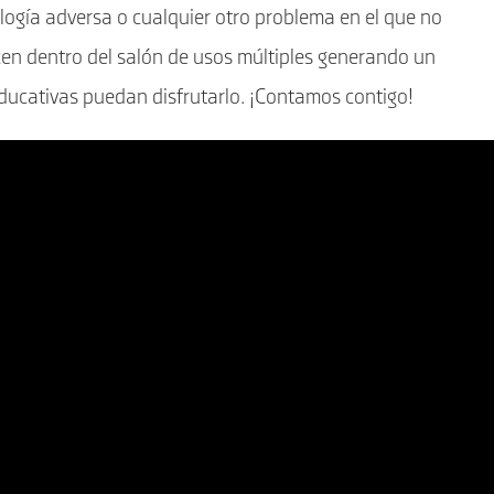
ogía adversa o cualquier otro problema en el que no
cen dentro del salón de usos múltiples generando un
educativas puedan disfrutarlo. ¡Contamos contigo!