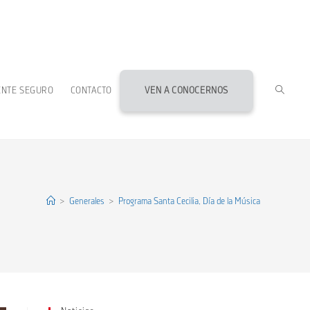
ALTERN
ENTE SEGURO
CONTACTO
VEN A CONOCERNOS
BÚSQU
DE
>
Generales
>
Programa Santa Cecilia, Día de la Música
LA
WEB