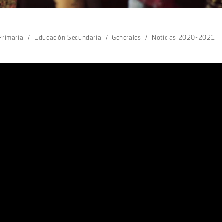
Primaria
/
Educación Secundaria
/
Generales
/
Noticias 2020-2021