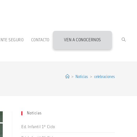
ALTERN
ENTE SEGURO
CONTACTO
VEN A CONOCERNOS
BÚSQU
DE
>
Noticias
>
celebraciones
LA
Noticias
WEB
Ed. Infantil 1º Ciclo