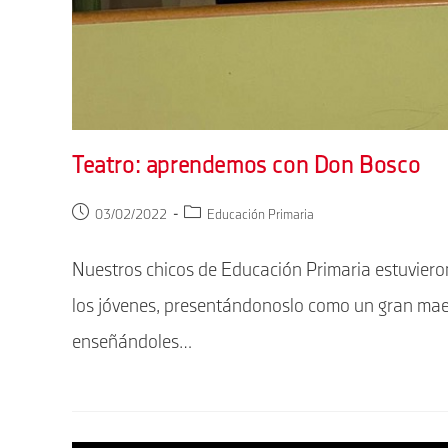
Teatro: aprendemos con Don Bosco
Publicación
Categoría
03/02/2022
Educación Primaria
de
de
la
la
Nuestros chicos de Educación Primaria estuvier
entrada:
entrada:
los jóvenes, presentándonoslo como un gran mae
enseñándoles…