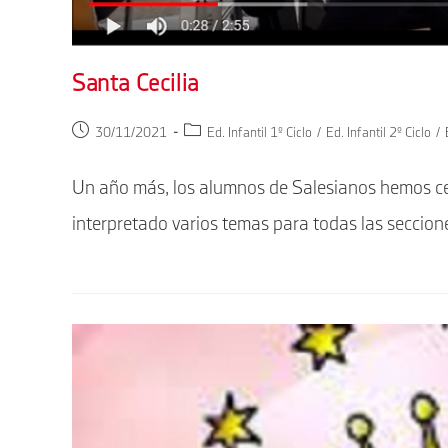
Santa Cecilia
Publicación
Categoría
30/11/2021
Ed. Infantil 1º Ciclo
/
Ed. Infantil 2º Ciclo
/
de
de
la
la
Un año más, los alumnos de Salesianos hemos cel
entrada:
entrada:
interpretado varios temas para todas las seccio