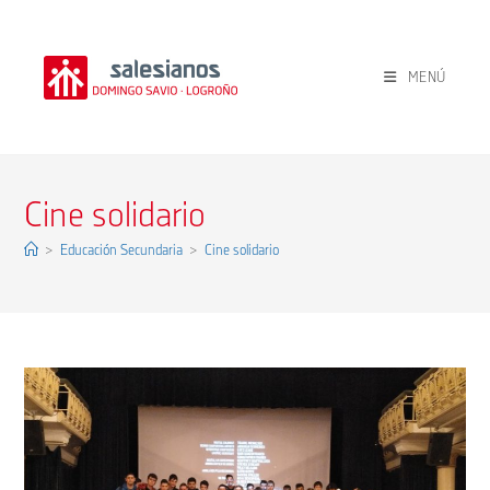
Ir
al
contenido
MENÚ
Cine solidario
>
Educación Secundaria
>
Cine solidario