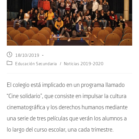
Publicación
18/10/2019
de
Categoría
Educación Secundaria
/
Noticias 2019-2020
la
de
entrada:
la
entrada:
El colegio está implicado en un programa llamado
“Cine solidario”, que consiste en impulsar la cultura
cinematográfica y los derechos humanos mediante
una serie de tres películas que verán los alumnos a
lo largo del curso escolar, una cada trimestre.