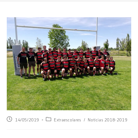
Publicación
Categoría
14/05/2019
Extraescolares
/
Noticias 2018-2019
de
de
la
la
entrada:
entrada: