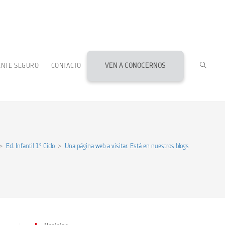
ALTERN
ENTE SEGURO
CONTACTO
VEN A CONOCERNOS
BÚSQU
DE
>
Ed. Infantil 1º Ciclo
>
Una página web a visitar. Está en nuestros blogs
LA
WEB