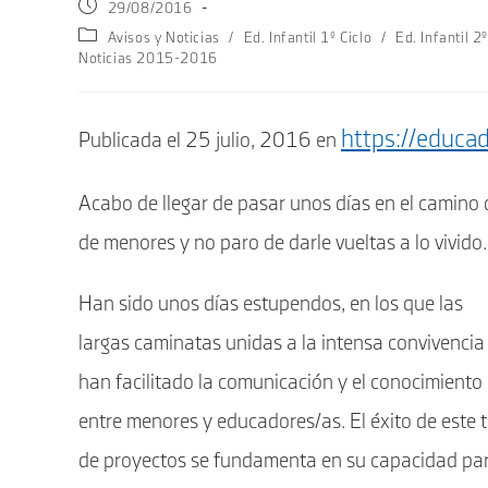
Publicación
29/08/2016
de
Categoría
Avisos y Noticias
/
Ed. Infantil 1º Ciclo
/
Ed. Infantil 2º
la
de
Noticias 2015-2016
entrada:
la
entrada:
https://educa
Publicada el 25 julio, 2016 en
Acabo de llegar de pasar unos días en el camino
de menores y no paro de darle vueltas a lo vivido.
Han sido unos días estupendos, en los que las
largas caminatas unidas a la intensa convivencia
han facilitado la comunicación y el conocimiento
entre menores y educadores/as. El éxito de este t
de proyectos se fundamenta en su capacidad pa