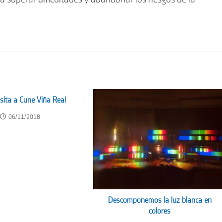
isita a Cune Viña Real
06/11/2018
Descomponemos la luz blanca en
colores