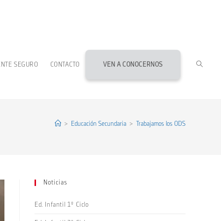
ALTERN
ENTE SEGURO
CONTACTO
VEN A CONOCERNOS
BÚSQU
DE
>
Educación Secundaria
>
Trabajamos los ODS
LA
Noticias
WEB
Ed. Infantil 1º Ciclo