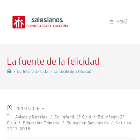
Ir
al
contenido
MENÚ
La fuente de la felicidad
>
Ed. Infantil 1º Ciclo
>
La fuente de la felicidad
Publicación
28/03/2018
de
Categoría
Avisos y Noticias
/
Ed. Infantil 1º Ciclo
/
Ed. Infantil 2º
la
de
Ciclo
/
Educación Primaria
/
Educación Secundaria
/
Noticias
entrada:
la
2017-2018
entrada: