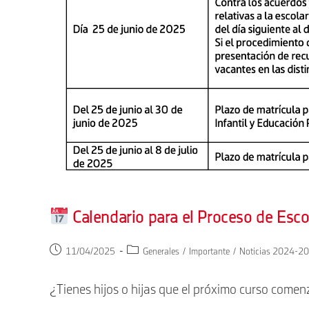
Calendario para el Proceso de Es
Publicación
Categoría
11/04/2025
Generales
/
Importante
/
Noticias 2024-2
de
de
la
la
¿Tienes hijos o hijas que el próximo curso comenz
entrada:
entrada: