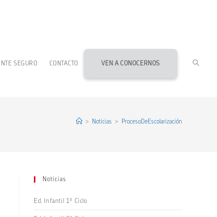
ALTERN
ENTE SEGURO
CONTACTO
VEN A CONOCERNOS
BÚSQU
DE
>
Noticias
>
ProcesoDeEscolarización
LA
Noticias
WEB
Ed. Infantil 1º Ciclo