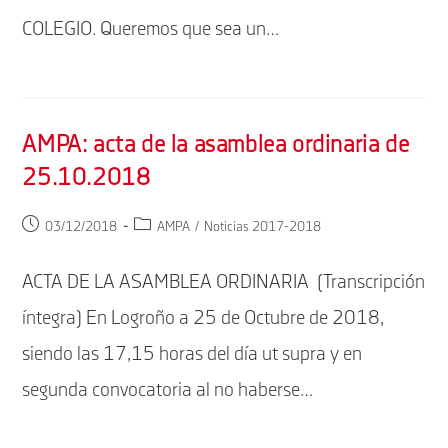
COLEGIO. Queremos que sea un…
AMPA: acta de la asamblea ordinaria de
25.10.2018
Publicación
Categoría
03/12/2018
AMPA
/
Noticias 2017-2018
de
de
la
la
ACTA DE LA ASAMBLEA ORDINARIA (Transcripción
entrada:
entrada:
íntegra) En Logroño a 25 de Octubre de 2018,
siendo las 17,15 horas del día ut supra y en
segunda convocatoria al no haberse…