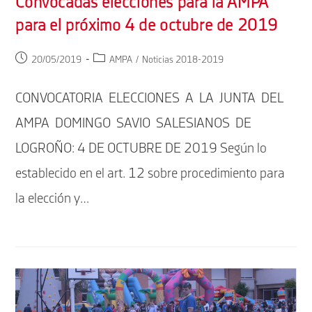
Convocadas elecciones para la AMPA
para el próximo 4 de octubre de 2019
Publicación
Categoría
20/05/2019
AMPA
/
Noticias 2018-2019
de
de
la
la
CONVOCATORIA ELECCIONES A LA JUNTA DEL
entrada:
entrada:
AMPA DOMINGO SAVIO SALESIANOS DE
LOGROÑO: 4 DE OCTUBRE DE 2019 Según lo
establecido en el art. 12 sobre procedimiento para
la elección y…