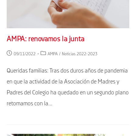
AMPA: renovamos la junta
Publicación
Categoría
09/11/2022
AMPA
/
Noticias 2022-2023
de
de
la
la
Queridas familias: Tras dos duros años de pandemia
entrada:
entrada:
en que la actividad de la Asociación de Madres y
Padres del Colegio ha quedado en un segundo plano
retomamos con la…