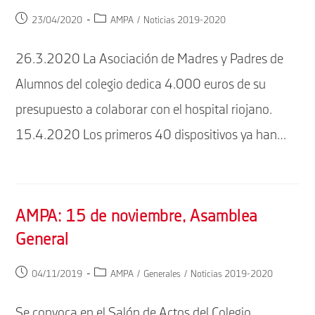
Publicación
Categoría
23/04/2020
AMPA
/
Noticias 2019-2020
de
de
la
la
26.3.2020 La Asociación de Madres y Padres de
entrada:
entrada:
Alumnos del colegio dedica 4.000 euros de su
presupuesto a colaborar con el hospital riojano.
15.4.2020 Los primeros 40 dispositivos ya han…
AMPA: 15 de noviembre, Asamblea
General
Publicación
Categoría
04/11/2019
AMPA
/
Generales
/
Noticias 2019-2020
de
de
la
la
Se convoca en el Salón de Actos del Colegio