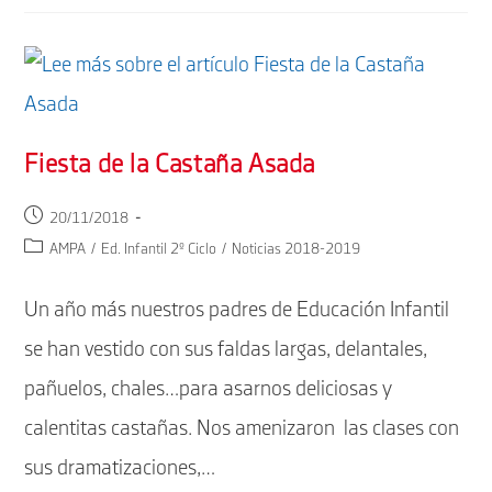
Fiesta de la Castaña Asada
Publicación
20/11/2018
de
Categoría
AMPA
/
Ed. Infantil 2º Ciclo
/
Noticias 2018-2019
la
de
entrada:
la
Un año más nuestros padres de Educación Infantil
entrada:
se han vestido con sus faldas largas, delantales,
pañuelos, chales…para asarnos deliciosas y
calentitas castañas. Nos amenizaron las clases con
sus dramatizaciones,…