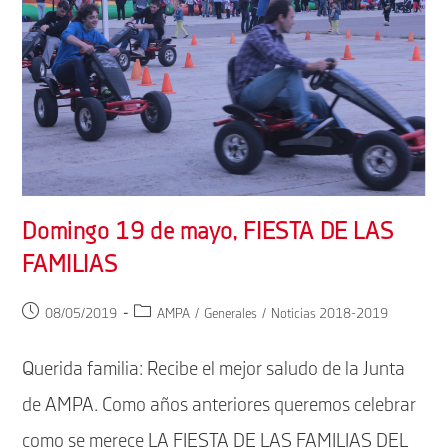
Domingo 19 de mayo, FIESTA DE LAS
FAMILIAS
Publicación
Categoría
08/05/2019
AMPA
/
Generales
/
Noticias 2018-2019
de
de
la
la
Querida familia: Recibe el mejor saludo de la Junta
entrada:
entrada:
de AMPA. Como años anteriores queremos celebrar
como se merece LA FIESTA DE LAS FAMILIAS DEL