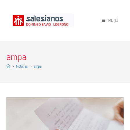
Ir
al
contenido
MENÚ
ampa
>
Noticias
>
ampa